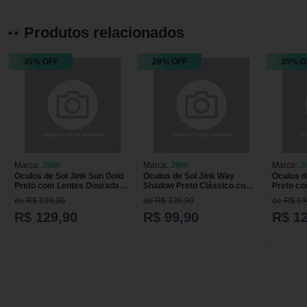
Produtos relacionados
35% OFF
28% OFF
35% O
Marca:
JINK
Marca:
JINK
Marca:
J
Óculos de Sol Jink Sun Gold
Óculos de Sol Jink Way
Óculos d
Preto com Lentes Douradas
Shadow Preto Clássico com
Preto co
Espelhadas
Lentes Escuras
Espelhad
de R$ 199,90
de R$ 139,90
de R$ 19
R$ 129,90
R$ 99,90
R$ 1