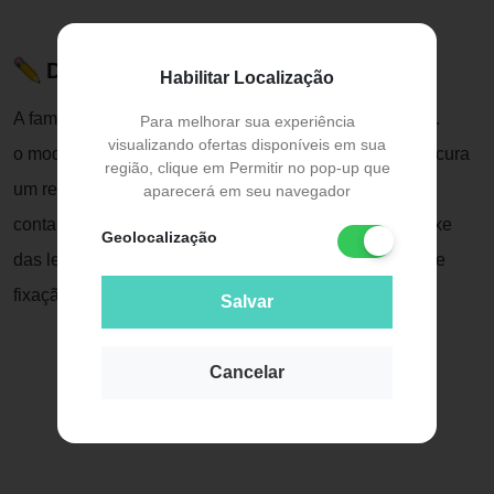
Descrição do Produto
Habilitar Localização
A família de clip-ons mormaii ganha novos integrantes.
Para melhorar sua experiência
visualizando ofertas disponíveis em sua
o modelo swap 2 é um unissex perfeito para quem procura
região, clique em Permitir no pop-up que
um receituário redondo.
aparecerá em seu navegador
conta ainda com toda a comodidade de um fácil encaixe
Geolocalização
das lentes solares polarizadas, graças a um sistema de
fixação de clip-on por imãs.
Salvar
Cancelar