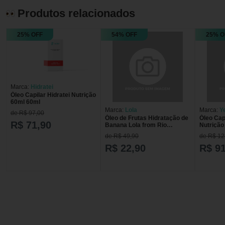
Produtos relacionados
25% OFF
54% OFF
25% O
Marca:
Hidratei
Óleo Capilar Hidratei Nutrição
60ml 60ml
Marca:
Lola
Marca:
Y
de R$ 97,00
Óleo de Frutas Hidratação de
Óleo Cap
R$ 71,90
Banana Lola from Rio
Nutrição
Be(M)dita Ghee - 50ml Óleo
de R$ 49,90
de R$ 12
Hidratação de Banana Lola
from Rio Be(M)dita Ghee
R$ 22,90
R$ 91
Frasco 50ml