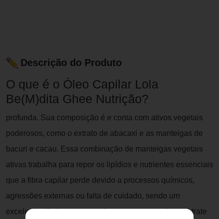
Descrição do Produto
O que é o Óleo Capilar Lola
Be(M)dita Ghee Nutrição?
profunda. Sua composição é e conta com ativos vegetais
poderosos, como o extrato de abacaxi e as manteigas de
bacuri e cacau. Essa combinação de manteigas vegetais
ativas trabalha para repor os lipídios e nutrientes essenciais
que a fibra capilar perde devido a processos químicos,
agressões externas ou falta de cuidado, sendo um
excelente aliado para quem busca um que realmente trate