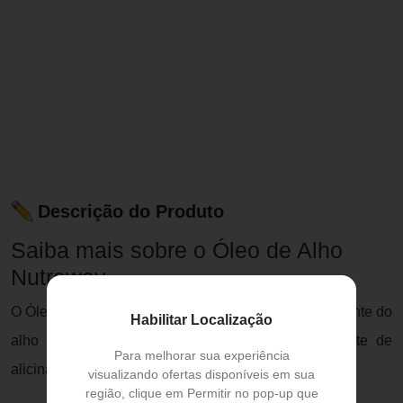
Descrição do Produto
Saiba mais sobre o Óleo de Alho
Nutraway
O Óleo de Alho Nutraway 250mg é extraído basicamente do
Habilitar Localização
alho (
Allium sativum
), que é uma importante i fonte de
Para melhorar sua experiência
alicina, uma substância bioativa.
visualizando ofertas disponíveis em sua
região, clique em Permitir no pop-up que