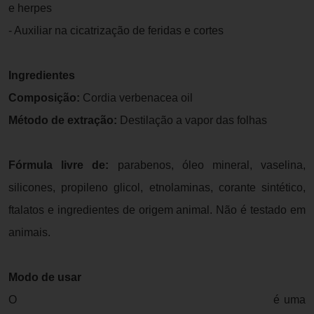
e herpes
- Auxiliar na cicatrização de feridas e cortes
Ingredientes
Composição:
Cordia verbenacea oil
Método de extração:
Destilação a vapor das folhas
Fórmula livre de:
parabenos, óleo mineral, vaselina,
silicones, propileno glicol, etnolaminas, corante sintético,
ftalatos e ingredientes de origem animal. Não é testado em
animais.
Modo de usar
O
Óleo Essencial de Erva Baleeira da By Samia
é uma