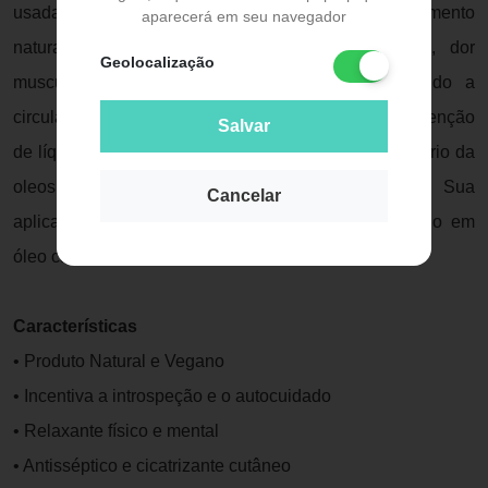
usada na medicina popular de caiçaras para o tratamento
aparecerá em seu navegador
natural de artrites, contusões, tendinites, feridas, dor
Geolocalização
muscular e reumatismo. Também atua estimulando a
circulação sanguínea e linfática, útil em edemas, retenção
Salvar
de líquidos e má circulação. Na pele, atua no equilíbrio da
oleosidade e na cicatrização de cortes e feridas. Sua
Cancelar
aplicação é preferencialmente de uso tópico, diluído em
óleo carreador, creme vegetal, sprays ou argilas.
Características
• Produto Natural e Vegano
• Incentiva a introspeção e o autocuidado
• Relaxante físico e mental
• Antisséptico e cicatrizante cutâneo