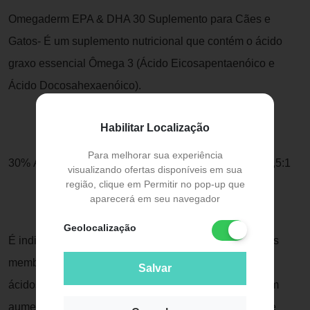
Omegaderm EPA & DHA 30 Suplemento para Cães e
Gatos- É um suplemento nutricional que contém o ácido
graxo essencial Ômega 3 (Ácido Eicosapentaenóico e
Ácido Docosahexaenóico).
Habilitar Localização
Para melhorar sua experiência
30% Ácidos Graxos Ômega 3 / 1000mg / EPA - DHA 1,5:1
visualizando ofertas disponíveis em sua
região, clique em Permitir no pop-up que
aparecerá em seu navegador
Geolocalização
É indicado para promover a reposição de Ômega 3 nas
membranas celulares em busca do equilíbrio entre os
Salvar
ácidos graxos presentes nas membranas, refletindo em
aumento do brilho e maciez da pelagem dos animais e