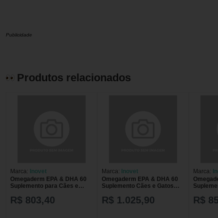
Publicidade
Produtos relacionados
Marca:
Inovet
Marca:
Inovet
Marca:
I
Omegaderm EPA & DHA 60
Omegaderm EPA & DHA 60
Omegade
Suplemento para Cães e
Suplemento Cães e Gatos
Supleme
Gatos 1000mg C/ 30 cápsulas
1000mg C/ 30 Cápsulas Kit
1000mg C
R$ 803,40
R$ 1.025,90
R$ 8
Kit c/ 6
Com 6
Com 5