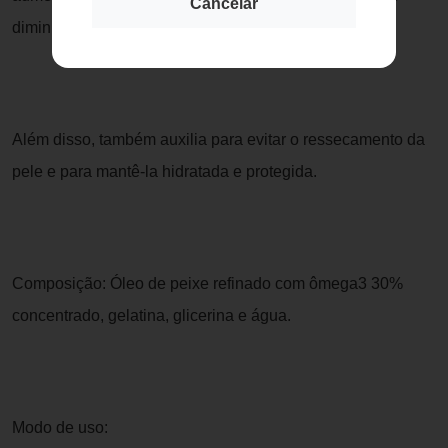
Cancelar
diminuição da queda excessiva de pelos.
Além disso, também auxilia para evitar o ressecamento da
pele e para mantê-la hidratada e protegida.
Composição: Óleo de peixe refinado com ômega3 30%
concentrado, gelatina, glicerina e água.
Modo de uso: