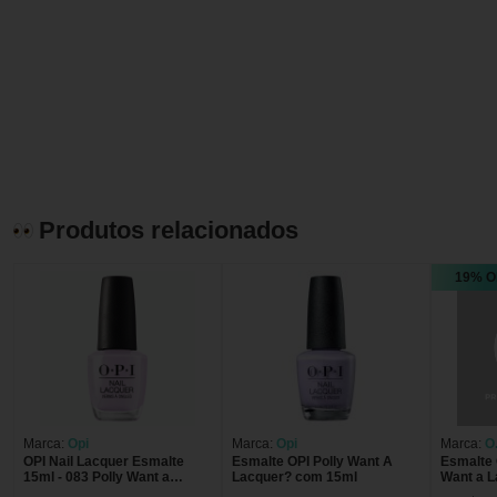
Produtos relacionados
19% O
Marca:
Opi
Marca:
Opi
Marca:
O.
OPI Nail Lacquer Esmalte
Esmalte OPI Polly Want A
Esmalte 
15ml - 083 Polly Want a
Lacquer? com 15ml
Want a L
Lacquer