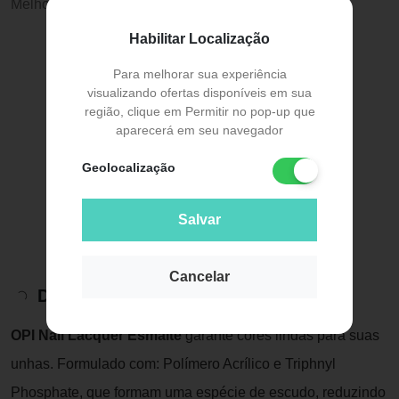
Melhor preço:
R$ 36,99
Habilitar Localização
Para melhorar sua experiência
visualizando ofertas disponíveis em sua
região, clique em Permitir no pop-up que
aparecerá em seu navegador
Geolocalização
Salvar
Cancelar
Descrição do Produto
OPI Nail Lacquer Esmalte
garante cores lindas para suas
unhas. Formulado com: Polímero Acrílico e Triphnyl
Phosphate, que formam uma espécie de escudo, reduzindo