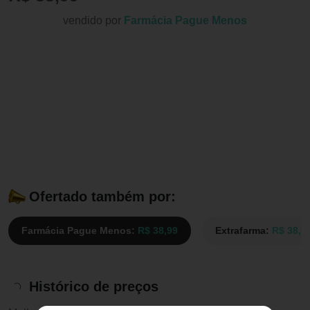
vendido por
Farmácia Pague Menos
Ofertado também por:
Farmácia Pague Menos:
R$ 38,99
Extrafarma:
R$ 38,9
Histórico de preços