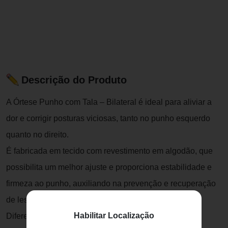
Descrição do Produto
A Órtese Punho com Tala – Bilateral é ideal para aliviar a
dor e corrigir posturas viciosas, tanto no punho esquerdo
quanto no direito.
É fabricada em tecido com revestimento em algodão, que
possibilita um melhor ajuste e proporciona estabilidade e
firmeza ao punho, auxiliando na prevenção e recuperação
de lesões.
Habilitar Localização
Diferenciais: