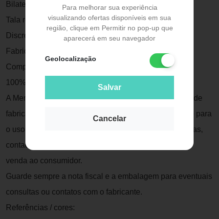
Bilateral.
Para melhorar sua experiência
visualizando ofertas disponíveis em sua
Tala removível.
região, clique em Permitir no pop-up que
Discreta, leve e confortável.
aparecerá em seu navegador
Fabricada em tecido, com forro macio.
Geolocalização
Composição:
100% algodão.
Salvar
A Mercur garante este produto contra qualquer defeito de
fabricação ou vício de qualidade que o torne impróprio para
Cancelar
o uso, que se apresente no período de 90 (noventa) dias,
contados a partir da data da emissão da nota fiscal de
venda ao consumidor.
Guarde sempre a nota fiscal e a embalagem para eventuais
consultas ou contatos com o fabricante.
Referências / cores: