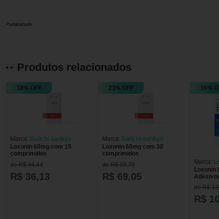
Publicidade
Produtos relacionados
18% OFF
23% OFF
16% O
Marca:
Daiichi-sankyo
Marca:
Daiichi-sankyo
Loxonin 60mg com 15
Loxonin 60mg com 30
comprimidos
comprimidos
Marca:
L
de R$ 44,44
de R$ 89,79
Loxonin 
R$ 36,13
R$ 69,05
Adesivo
de R$ 13
R$ 1