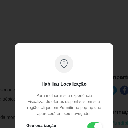
Comparti
Habilitar Localização
res moderadas a severas, quando é
Para melhorar sua experiência
gésico, 24 horas por dia, por período de
visualizando ofertas disponíveis em sua
região, clique em Permitir no pop-up que
Informaç
aparecerá em seu navegador
da morfina.
Marca:
Mundip
Geolocalização