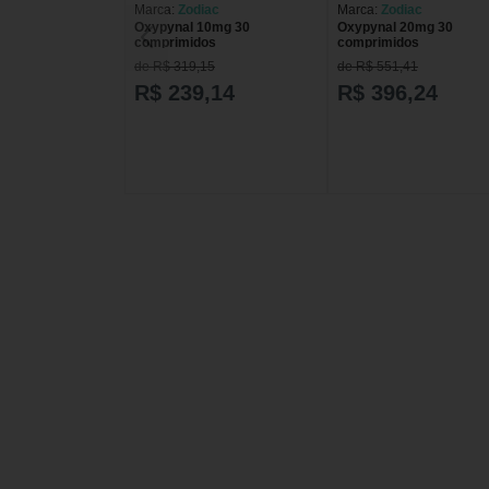
Marca:
Zodiac
Marca:
Zodiac
Oxypynal 10mg 30
Oxypynal 20mg 30
comprimidos
comprimidos
de R$ 319,15
de R$ 551,41
R$ 239,14
R$ 396,24