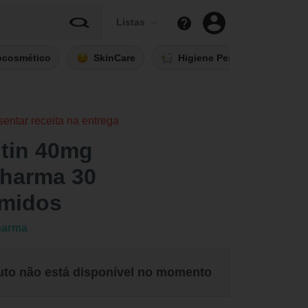
Listas
ocosmético
SkinCare
Higiene Pessoal
Fi
sentar receita na entrega
tin 40mg
harma 30
midos
harma
uto não está disponível no momento