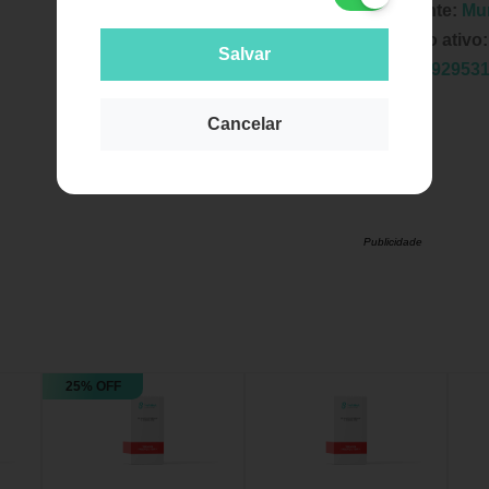
Fabricante:
Mu
Principio ativo
Salvar
EAN:
7892953
Cancelar
Publicidade
25% OFF