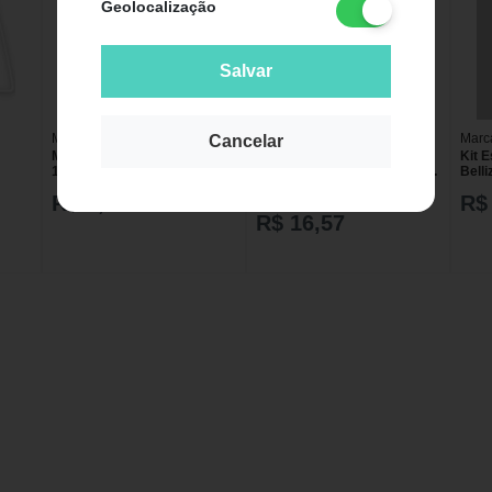
Geolocalização
Salvar
Marca:
Bompack
Marca:
Hidramais
Marc
Cancelar
Mascara Bompack Kids Com
Pack Hidratante Corporal
Kit 
10 Tripla Com Elastico
Hidramais Perfume de Bebê
Bell
Estampada
500ml - 2 Unidades
Pack
de R$ 39,99
R$ 7,90
R$
R$ 16,57