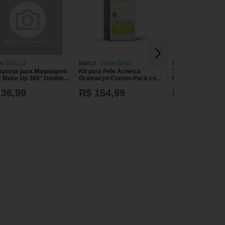
a:
BELLIZ
Marca:
Under Skin
Marca:
Sustagen
Esponja para Maquiagem
Kit para Pele Acneica
SUSTAGEN KIDS 
iz Make Up 360° Double
Gramacyn Combo-Pack com
MORANGO C/2 U
Solução de 120ml + 1
380G
 36,99
R$ 154,99
R$ 71,49
Hidrogel de 120g