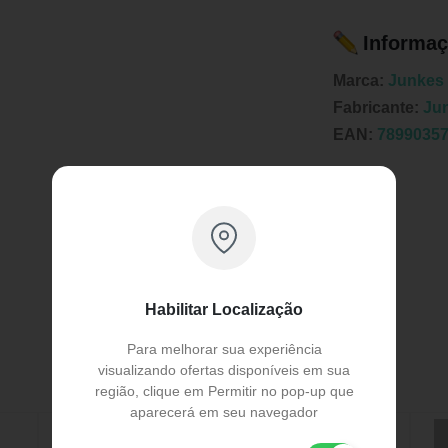
Informaç
Marca:
Junkes
Fabricante:
Ju
EAN:
7899035
Publicidade
Habilitar Localização
Para melhorar sua experiência
visualizando ofertas disponíveis em sua
região, clique em Permitir no pop-up que
aparecerá em seu navegador
58% OFF