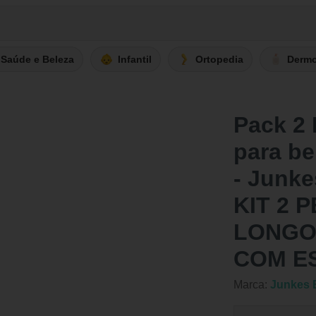
Saúde e Beleza
Infantil
Ortopedia
Derm
Pack 2
para be
- Junk
KIT 2 
LONGO 
COM E
Marca:
Junkes 