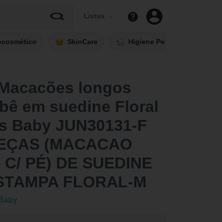
Listas
ocosmético
SkinCare
Higiene Pessoal
Fi
 Macacões longos
bê em suedine Floral
es Baby JUN30131-F
PEÇAS (MACACAO
C/ PÉ) DE SUEDINE
STAMPA FLORAL-M
Baby