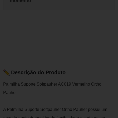
momento
Descrição do Produto
Palmilha Suporte Softpauher AC019 Vermelho Ortho
Pauher
A Palmilha Suporte Softpauher Ortho Pauher possui um
arco de apoio durável tendo flexibilidade a cada passo.