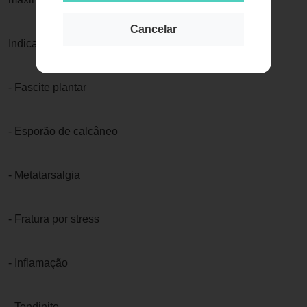
Cancelar
Indicações:
- Fascite plantar
- Esporão de calcâneo
- Metatarsalgia
- Fratura por stress
- Inflamação
- Tendinite