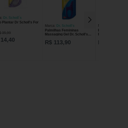
a:
Dr. Scholl´s
 Plantar Dr Scholl's For
Marca:
Dr. Scholl's
Marca:
Dr. Scholl´s
Palmilhas Femininas
Palmilha de Silico
$ 35,99
Massaging Gel Dr. Scholl's
Feminina 3/4 Comf
Total Conforto com 1 par
Dr Scholl's
 14,40
R$ 113,90
R$ 53,50