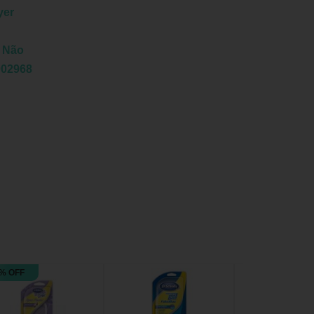
yer
:
Não
002968
% OFF