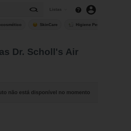
Listas
ocosmético
SkinCare
Higiene Pessoal
Fi
as Dr. Scholl's Air
uto não está disponível no momento