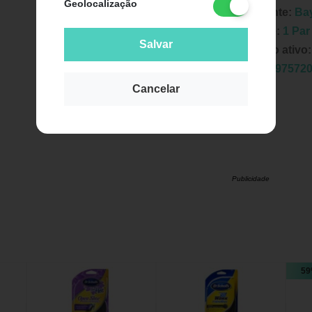
Geolocalização
Fabricante:
Ba
Unidade:
1 Par
Salvar
Principio ativo
EAN:
7897572
Cancelar
Publicidade
59