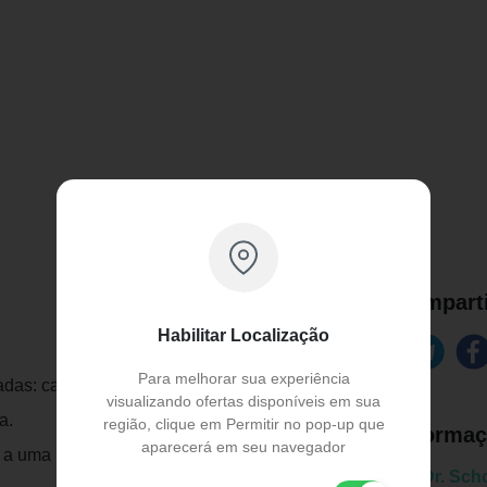
Comparti
Habilitar Localização
Para melhorar sua experiência
amadas: camada superior com espuma macia
visualizando ofertas disponíveis em sua
a.
região, clique em Permitir no pop-up que
Informaç
aparecerá em seu navegador
o a uma palmilha comum.
Marca:
Dr. Scho