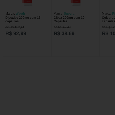
Marca:
Wyeth
Marca:
Supera
Marca:
Pf
Dicoxibe 200mg com 15
Cibex 200mg com 10
Celebra
cápsulas
Cápsulas
cápsula
de R$ 102,41
de R$ 47,47
de R$ 12
R$ 92,99
R$ 38,69
R$ 1