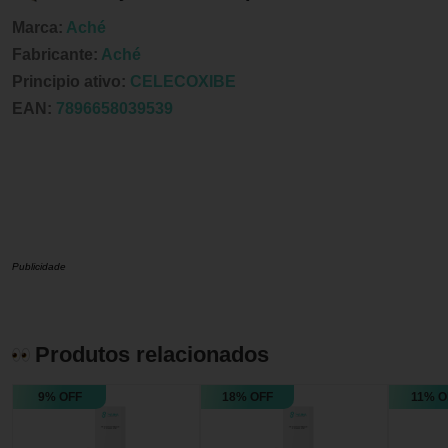
Marca:
Aché
Fabricante:
Aché
Principio ativo:
CELECOXIBE
EAN:
7896658039539
Publicidade
Produtos relacionados
9% OFF
18% OFF
11% O