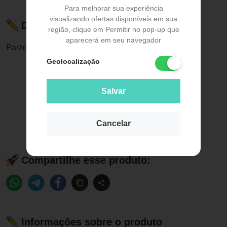
Para melhorar sua experiência
visualizando ofertas disponíveis em sua
Descrição do Produto
região, clique em Permitir no pop-up que
aparecerá em seu navegador
Parzo 200mg Aché 15 Cápsulas Dura
Geolocalização
Salvar
Cancelar
Compartilhe esse produto:
Informações sobre o produto