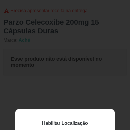
Precisa apresentar receita na entrega
Parzo Celecoxibe 200mg 15
Cápsulas Duras
Marca:
Aché
Esse produto não está disponível no
momento
Habilitar Localização