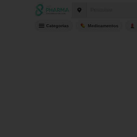
Categorias
Medicamentos