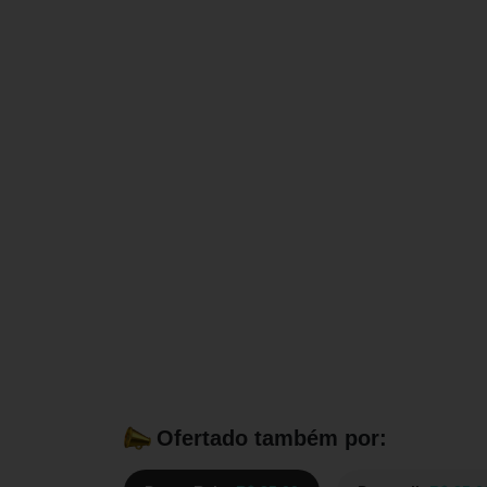
Ofertado também por: