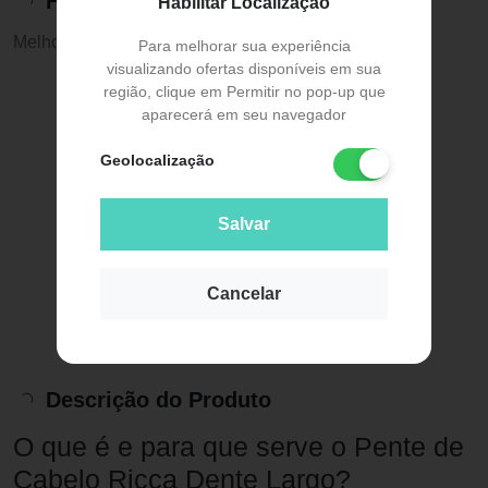
Histórico de preços
Habilitar Localização
Melhor preço:
R$ 9,40
Para melhorar sua experiência
visualizando ofertas disponíveis em sua
região, clique em Permitir no pop-up que
aparecerá em seu navegador
Geolocalização
Salvar
Cancelar
Descrição do Produto
O que é e para que serve o Pente de
Cabelo Ricca Dente Largo?