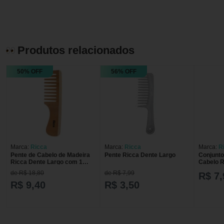
Produtos relacionados
50% OFF
56% OFF
Marca:
Ricca
Marca:
Ricca
Marca:
R
Pente de Cabelo de Madeira
Pente Ricca Dente Largo
Conjunto
Ricca Dente Largo com 1
Cabelo R
Unidade
unidade
de R$ 18,80
de R$ 7,99
R$ 7,
R$ 9,40
R$ 3,50