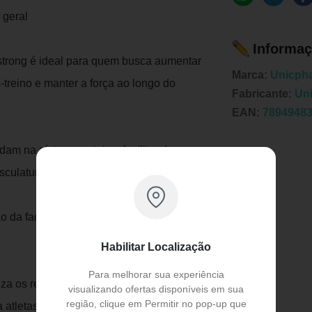
 geral
Informaç
strong é ideal para quem busca aumentar
Marca:
Unicph
treino e manter a força ao longo do
Fabricante:
Un
EAN:
7894948
am na síntese proteica, facilitando o
ulatura já existente
ção da fadiga, permitindo um desempenho
Publicidade
Habilitar Localização
Para melhorar sua experiência
iza os resultados de maneira rápida e
visualizando ofertas disponíveis em sua
região, clique em Permitir no pop-up que
atletas, praticantes de atividades físicas