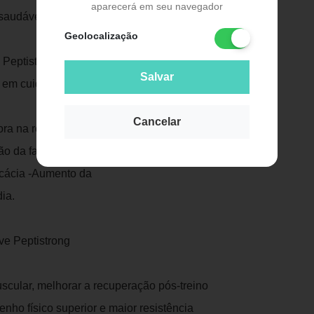
aparecerá em seu navegador
 saudável
Geolocalização
 Peptistrong, proporcionando um produto
Salvar
a em cuidados com a saúde muscular.
Cancelar
a na recuperação pós-treino -
ção da fadiga -Aumento do desempenho
ficácia -Aumento da
ia.
ve Peptistrong
scular, melhorar a recuperação pós-treino
nho físico superior e maior resistência