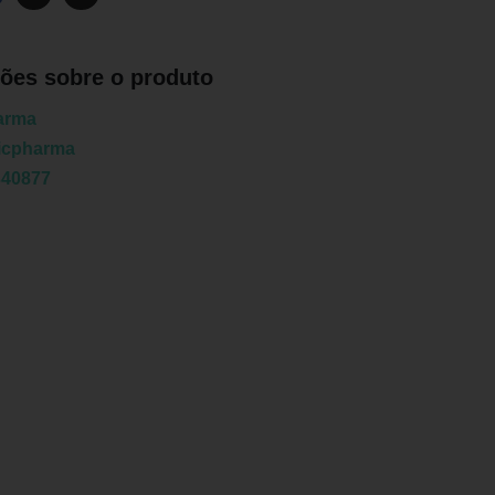
ões sobre o produto
arma
icpharma
340877