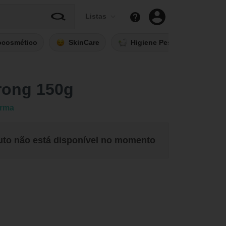
Listas
ocosmético
SkinCare
Higiene Pessoal
Fi
rong 150g
arma
uto não está disponível no momento