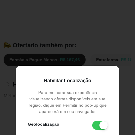
Ofertado também por:
Farmácia Pague Menos:
R$ 167,46
Extrafarma:
R$ 167
Habilitar Localização
Histórico de preços
Para melhorar sua experiência
Melhor preço:
R$ 167,46
visualizando ofertas disponíveis em sua
região, clique em Permitir no pop-up que
aparecerá em seu navegador
Geolocalização