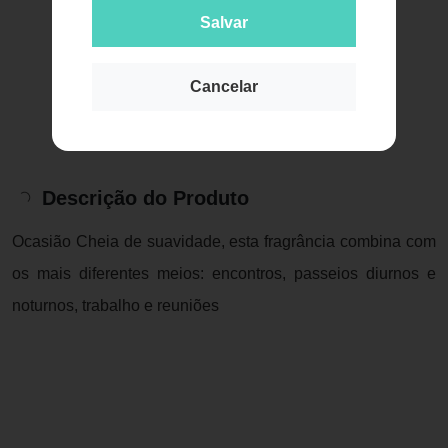
Salvar
Cancelar
Descrição do Produto
Ocasião Cheia de suavidade, esta fragrância combina com
os mais diferentes meios: encontros, passeios diurnos e
noturnos, trabalho e reuniões