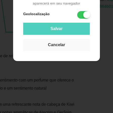
aparecerá em seu navegador
EAN:
3386460
Geolocalização
Salvar
Cancelar
Publicidade
e de refúgios verdes vívidos em meio à
sentimento com um perfume que oferece o
ido e um sentimento natural
om uma refrescante nota de cabeça de Kiwi
 notas aromáticas de Alecrim e Gerânio,