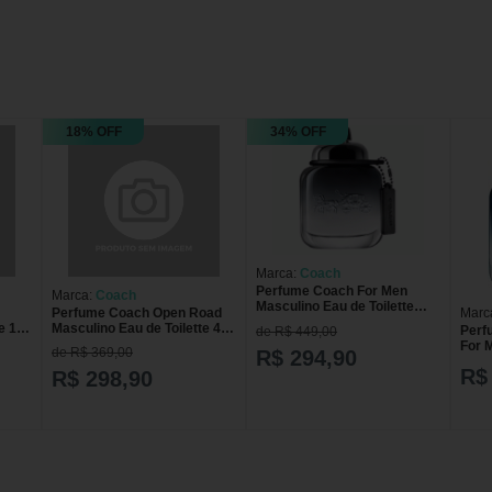
18% OFF
34% OFF
Marca:
Coach
Perfume Coach For Men
Marca:
Coach
Masculino Eau de Toilette
Perfume Coach Open Road
Marc
40ml
te 100
Masculino Eau de Toilette 40
Perf
de R$ 449,00
ml
For M
de R$ 369,00
R$ 294,90
40 m
R$
R$ 298,90