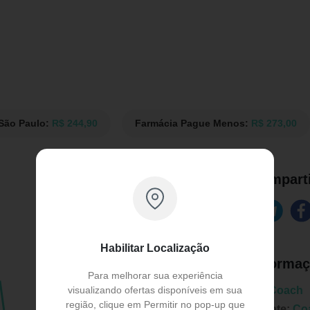
 São Paulo:
R$ 244,90
Farmácia Pague Menos:
R$ 273,00
Comparti
Habilitar Localização
Informaç
Para melhorar sua experiência
visualizando ofertas disponíveis em sua
Marca:
Coach
região, clique em Permitir no pop-up que
Fabricante:
Co