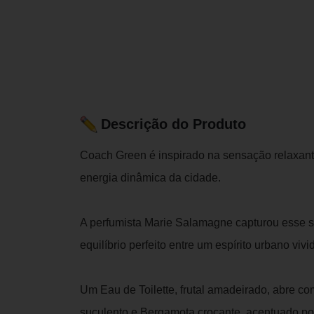
Descrição do Produto
Coach Green é inspirado na sensação relaxant
energia dinâmica da cidade.
A perfumista Marie Salamagne capturou esse 
equilíbrio perfeito entre um espírito urbano viv
Um Eau de Toilette, frutal amadeirado, abre c
suculento e Bergamota crocante, acentuado por