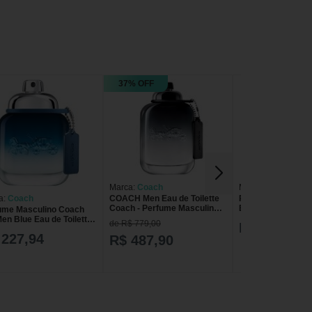
37% OFF
Marca:
Coach
Marca:
Coach
a:
Coach
COACH Men Eau de Toilette
Perfume Masculin
Coach - Perfume Masculino
Blue Eau de Toilet
ume Masculino Coach
100ml
en Blue Eau de Toilette
de R$ 779,00
R$ 443,98
l
 227,94
R$ 487,90