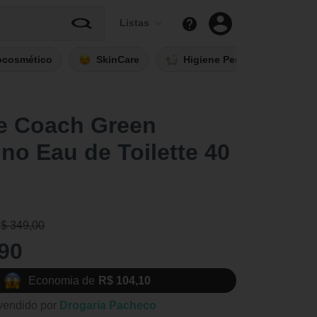
Listas
ocosmético
SkinCare
Higiene Pessoal
Fi
e Coach Green
no Eau de Toilette 40
R$ 349,00
90
Economia de
R$ 104,10
vendido por
Drogaria Pacheco