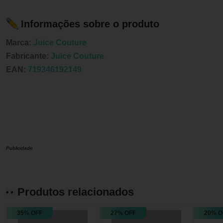
Informações sobre o produto
Marca:
Juice Couture
Fabricante:
Juice Couture
EAN:
719346192149
Publicidade
Produtos relacionados
35% OFF
27% OFF
20% O