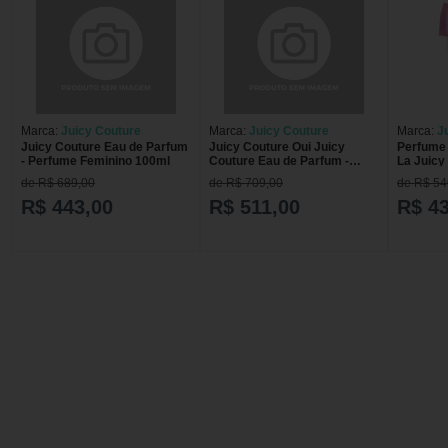
Marca:
Juicy Couture
Marca:
Juicy Couture
Marca:
J
Juicy Couture Eau de Parfum
Juicy Couture Oui Juicy
Perfume 
- Perfume Feminino 100ml
Couture Eau de Parfum -
La Juicy
Perfume Feminino 100ml
- Perfum
de R$ 689,00
de R$ 709,00
de R$ 54
100ml 100ml
R$ 443,00
R$ 511,00
R$ 4