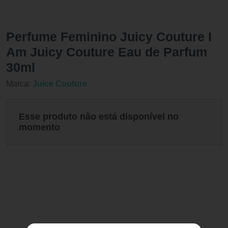
Perfume Feminino Juicy Couture I
Am Juicy Couture Eau de Parfum
30ml
Marca:
Juice Couture
Esse produto não está disponível no
momento