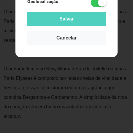
Geolocalização
O perfume feminino Sexy Woman Eau de Toilette da marca
Salvar
Paris Elysees é puramente sexy, intensamente feminino e
misteriosamente atraente: esta fragrância é o seu
Cancelar
verdadeiro aliado!
O perfume feminino Sexy Woman Eau de Toilette da marca
Paris Elysees é composto por notas cheias de vitalidade e
frescura, e essas se misturam em uma fragrância que
combina Bergamota e Cardamomo. A simplicidade da nota
do coração vem em brilho imaculado com violetas e
alcaçuz.