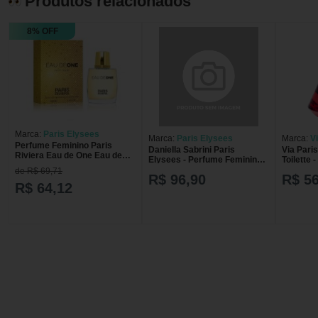
Produtos relacionados
8% OFF
Marca:
Paris Elysees
Marca:
Paris Elysees
Marca:
V
Perfume Feminino Paris
Daniella Sabrini Paris
Via Pari
Riviera Eau de One Eau de
Elysees - Perfume Feminino -
Toilette
Toilette 100 ml
Eau de Toilette - 100ml
100ml
de R$ 69,71
R$ 96,90
R$ 56
R$ 64,12