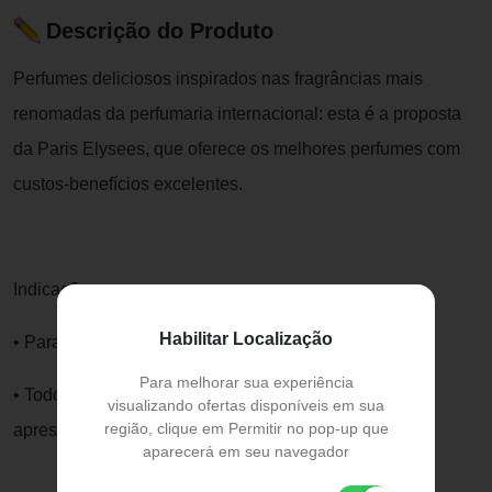
Descrição do Produto
Perfumes deliciosos inspirados nas fragrâncias mais
renomadas da perfumaria internacional: esta é a proposta
da Paris Elysees, que oferece os melhores perfumes com
custos-benefícios excelentes.
Indicação:
Habilitar Localização
• Para todas as mulheres.
Para melhorar sua experiência
• Todos os que desejam estar sempre perfumados e
visualizando ofertas disponíveis em sua
região, clique em Permitir no pop-up que
apresentáveis.
aparecerá em seu navegador