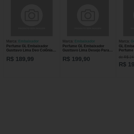
Marca:
Embaixador
Marca:
Embaixador
Marca:
G
Perfume GL Embaixador
Perfume GL Embaixador
GL Embai
Gusttavo Lima Deo Colônia
Gusttavo Lima Desejo Para
Perfume 
100ml COL GL EMBAIXADOR
Ele 100ml COL GL
Nebras E
de R$ 24
R$ 189,99
R$ 199,90
100ML
EMBAIXADOR 100ML
Perfume
DESEJO PARA ELE
R$ 1