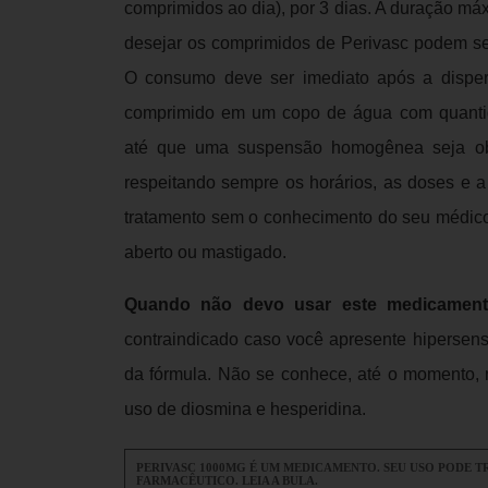
comprimidos ao dia), por 3 dias. A duração má
desejar os comprimidos de Perivasc podem se
O consumo deve ser imediato após a disper
comprimido em um copo de água com quantida
até que uma suspensão homogênea seja obt
respeitando sempre os horários, as doses e a
tratamento sem o conhecimento do seu médico
aberto ou mastigado.
Quando não devo usar este medicament
contraindicado caso você apresente hipersens
da fórmula. Não se conhece, até o momento, 
uso de diosmina e hesperidina.
PERIVASC 1000MG É UM MEDICAMENTO. SEU USO PODE 
FARMACÊUTICO. LEIA A BULA.