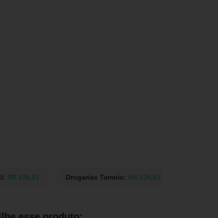
l:
R$ 139,51
Drogarias Tamoio:
R$ 139,51
Drogaria
lhe esse produto: