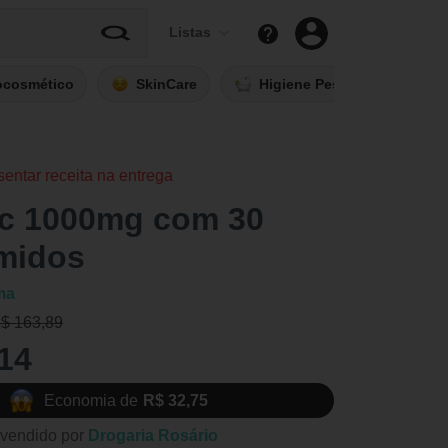
Listas
ocosmético
SkinCare
Higiene Pessoal
Fi
sentar receita na entrega
sc 1000mg com 30
midos
ma
R$ 163,89
14
Economia de
R$ 32,75
vendido por
Drogaria Rosário