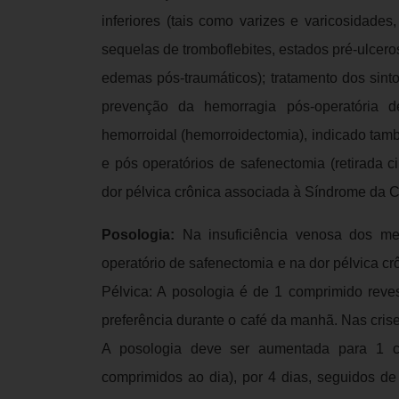
inferiores (tais como varizes e varicosidad
sequelas de tromboflebites, estados pré-ulcero
edemas pós-traumáticos); tratamento dos sint
prevenção da hemorragia pós-operatória de
hemorroidal (hemorroidectomia), indicado tamb
e pós operatórios de safenectomia (retirada ci
dor pélvica crônica associada à Síndrome da 
Posologia:
Na insuficiência venosa dos mem
operatório de safenectomia e na dor pélvica 
Pélvica: A posologia é de 1 comprimido reves
preferência durante o café da manhã. Nas cris
A posologia deve ser aumentada para 1 c
comprimidos ao dia), por 4 dias, seguidos de