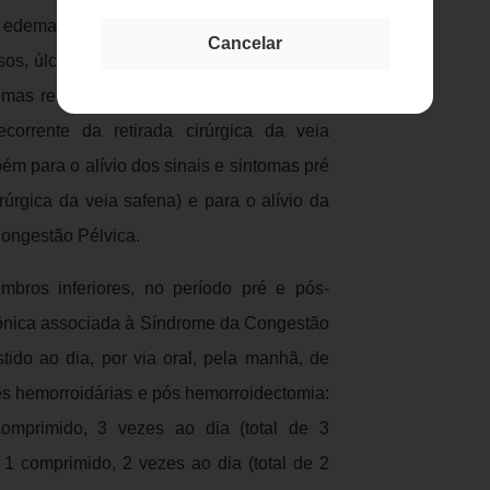
Publicidade
es, edema e sensação de peso nas pernas,
Cancelar
sos, úlceras varicosas, úlceras de estase e
omas relacionados às hemorroidas, para a
corrente da retirada cirúrgica da veia
ém para o alívio dos sinais e sintomas pré
rúrgica da veia safena) e para o alívio da
Congestão Pélvica.
bros inferiores, no período pré e pós-
crônica associada à Síndrome da Congestão
tido ao dia, por via oral, pela manhã, de
es hemorroidárias e pós hemorroidectomia:
omprimido, 3 vezes ao dia (total de 3
 1 comprimido, 2 vezes ao dia (total de 2