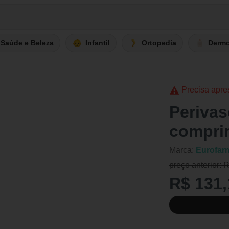
Saúde e Beleza
Infantil
Ortopedia
Derm
Precisa apre
Periva
compri
Marca:
Eurofar
preço anterior: 
R$ 131,