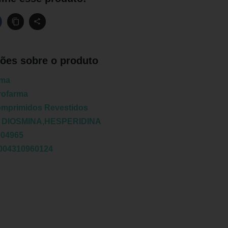
ões sobre o produto
rma
rofarma
omprimidos Revestidos
:
DIOSMINA,HESPERIDINA
004965
004310960124