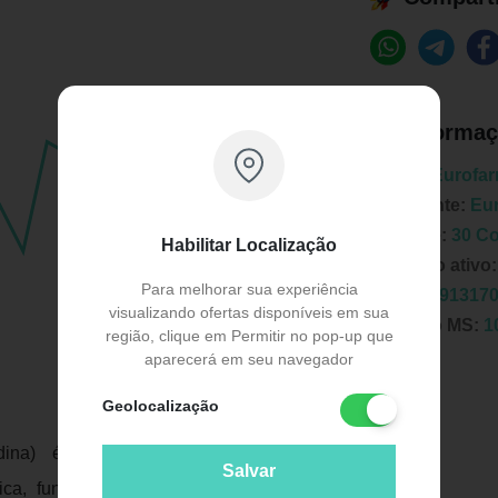
Informaç
Marca:
Eurofa
Fabricante:
Eu
Unidade:
30 C
Habilitar Localização
Principio ativo
Para melhorar sua experiência
EAN:
7891317
visualizando ofertas disponíveis em sua
Registro MS:
1
região, clique em Permitir no pop-up que
aparecerá em seu navegador
Geolocalização
dina) é indicado em: tratamento das
Salvar
nica, funcional e orgânica dos membros