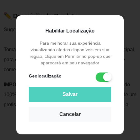
Descrição do Produto
Sugestão de uso:
Habilitar Localização
Para melhorar sua experiência
Tomar capsula de 200mcg antes de cada refeição principal,
visualizando ofertas disponíveis em sua
região, clique em Permitir no pop-up que
para evitar o pico de insulina e ainda tirar a vontade de
aparecerá em seu navegador
comer doce.
Geolocalização
IMPORTANTE:
Suplementos alimentares, mesmo sendo
Salvar
100% naturais, devem ser ingeridos sob a orientação de um
profissional de saúde para segurança e máxima eficácia.
Cancelar