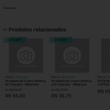
Publicidade
Produtos relacionados
14% OFF
54% OFF
Marca:
Miligrama
Marca:
Miligrama
Marca:
N
Picolinato de Cromo 200mcg
Picolinato de Cromo 200mcg
PICOLIN
60 Cápsulas - Miligrama
120 Cápsulas - Miligrama
CÁPSUL
de R$ 64,00
de R$ 79,90
R$ 93
R$ 55,00
R$ 36,75