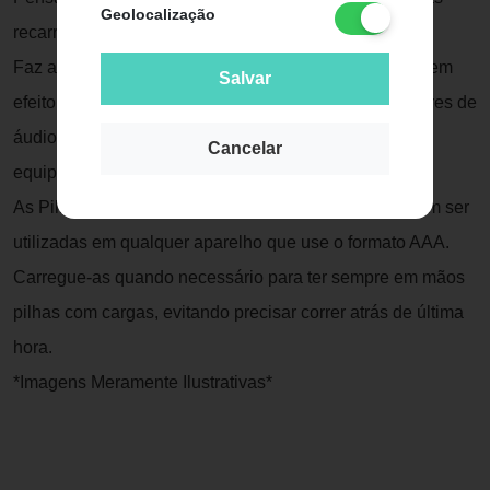
Geolocalização
recarregáveis.
Faz aproximadamente 1.000 ciclos de recarga e não tem
Salvar
efeito memória. Ideal para câmeras digitais, reprodutores de
áudio, rádios intercomunicadores, GPS e outros
Cancelar
equipamentos.
As Pilhas Recarregáveis CB051 AAA 1000mAh podem ser
utilizadas em qualquer aparelho que use o formato AAA.
Carregue-as quando necessário para ter sempre em mãos
pilhas com cargas, evitando precisar correr atrás de última
hora.
*Imagens Meramente Ilustrativas*