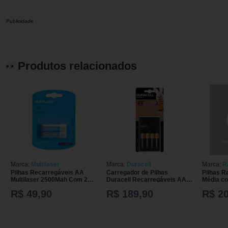
Publicidade
Produtos relacionados
Marca:
Multilaser
Marca:
Duracell
Marca:
R
Pilhas Recarregáveis AA
Carregador de Pilhas
Pilhas R
Multilaser 2500Mah Com 2
Duracell Recarregáveis AA e
Média c
Unidades - CB053
AAA com 1 unidade
R$ 49,90
R$ 189,90
R$ 20