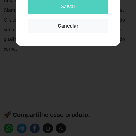
Bola utilizada para exercícios de força e agilidade.
Salvar
Slam Ball estímula a musculatura de maneira integrada.
O fato da bola devido ao peso não quicar ao ser lançado
Cancelar
sobre alguma superfície e absorver impactos com mais
qualidade, garante mais intensidade aos movimentos do
corpo.
Compartilhe esse produto: