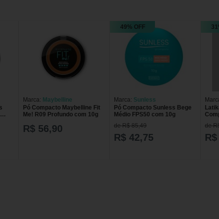
49% OFF
31
Marca:
Maybelline
Marca:
Sunless
Marc
s
Pó Compacto Maybelline Fit
Pó Compacto Sunless Bege
Lati
Me! R09 Profundo com 10g
Médio FPS50 com 10g
Comp
de R$ 85,49
de R
R$ 56,90
R$ 42,75
R$