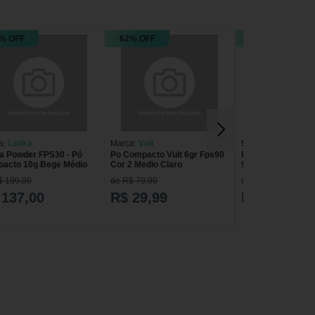
% OFF
62% OFF
43% OFF
a:
Latika
Marca:
Vult
Marca:
Vult
ka Powder FPS30 - Pó
Po Compacto Vult 6gr Fps90
Pó Compacto Vult
acto 10g Bege Médio
Cor 2 Medio Claro
90 4 Médio Escuro
Médio Escuro
$ 199,00
de R$ 79,99
de R$ 79,99
 137,00
R$ 29,99
R$ 45,00