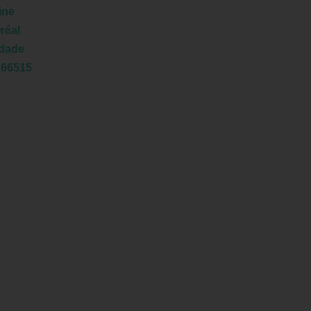
ine
réal
idade
166515