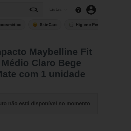
Listas
ocosmético
SkinCare
Higiene Pessoal
Fi
acto Maybelline Fit
 Médio Claro Bege
Mate com 1 unidade
uto não está disponível no momento