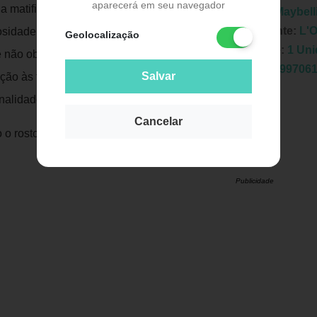
aparecerá em seu navegador
a matificante e de longa duração ajuda a
Marca:
Maybell
Fabricante:
L'O
sidade, além de garantir até 12 horas de
Geolocalização
Unidade:
1 Un
 não obstruir os poros. Suas cores
EAN:
7899706
Salvar
ão às tonalidades da base e ganharam
nalidades de pele.
Cancelar
 o rosto com o auxílio de uma esponja ou
Publicidade