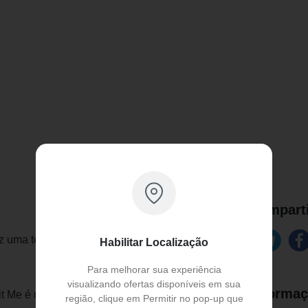
Comparti
uma textura rica e de cobertura que vai
Habilitar Localização
Para melhorar sua experiência
visualizando ofertas disponíveis em sua
Informaç
 Me é um pó Ideal para tirar o excesso de
região, clique em Permitir no pop-up que