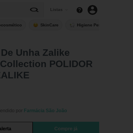
Listas
ocosmético
SkinCare
Higiene Pessoal
Fi
 De Unha Zalike
 Collection POLIDOR
ZALIKE
endido por
Farmácia São João
alerta
Compre já