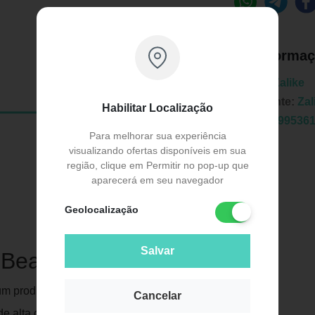
Informaç
Marca:
Zalike
Fabricante:
Zal
Habilitar Localização
EAN:
7899536
Para melhorar sua experiência
visualizando ofertas disponíveis em sua
região, clique em Permitir no pop-up que
aparecerá em seu navegador
Geolocalização
Publicidade
Salvar
 Beauty Collection
um produto de alta qualidade destinado
Cancelar
e alta qualidade e é projetado para