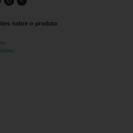
ões sobre o produto
ike
100994