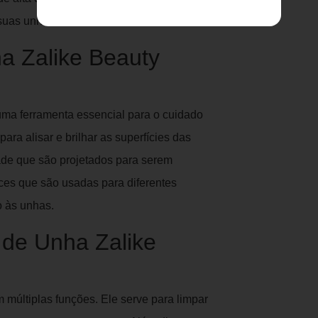
 suas unhas.
a Zalike Beauty
uma ferramenta essencial para o cuidado
ra alisar e brilhar as superfícies das
dade que são projetados para serem
faces que são usadas para diferentes
ho às unhas.
 de Unha Zalike
 múltiplas funções. Ele serve para limpar