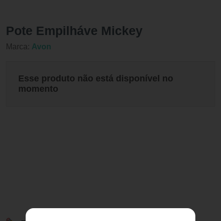
Pote Empilháve Mickey
Marca:
Avon
Esse produto não está disponível no
momento