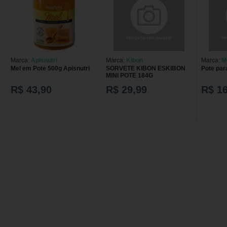
Marca:
Apisnutri
Marca:
Kibon
Marca:
M
Mel em Pote 500g Apisnutri
SORVETE KIBON ESKIBON
Pote par
MINI POTE 184G
R$ 43,90
R$ 29,99
R$ 16