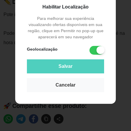
Descrição do Produto
Habilitar Localização
Pote ideal para o dia dia.
Para melhorar sua experiência
visualizando ofertas disponíveis em sua
região, clique em Permitir no pop-up que
Pode ser empilhado na caneca, a criança se diverte até na
aparecerá em seu navegador
hora do lanche.
Geolocalização
Salvar
Cancelar
Compartilhe esse produto: