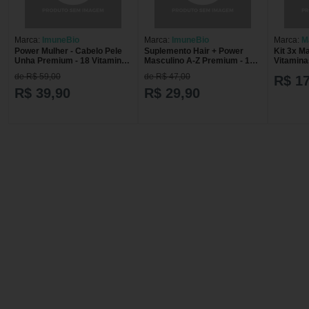
Marca:
ImuneBio
Marca:
ImuneBio
Marca:
M
Power Mulher - Cabelo Pele
Suplemento Hair + Power
Kit 3x M
Unha Premium - 18 Vitaminas
Masculino A-Z Premium - 17
Vitaminas
e Minerais - 60 Caps
Vitaminas e Minerais
Maxinutr
de R$ 59,00
de R$ 47,00
R$ 1
R$ 39,90
R$ 29,90