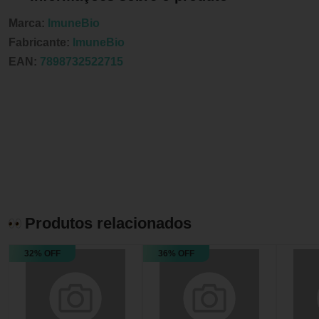
Marca:
ImuneBio
Fabricante:
ImuneBio
EAN:
7898732522715
Produtos relacionados
32% OFF
36% OFF