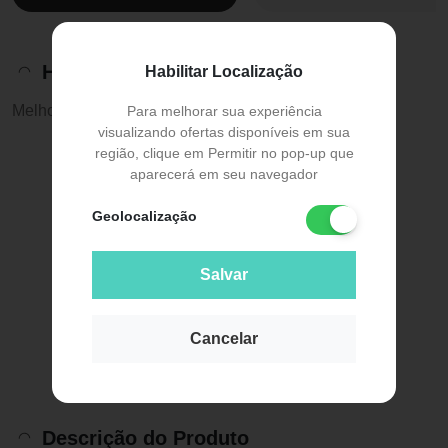
Histórico de preços
Habilitar Localização
Melhor preço:
R$ 39,00
Para melhorar sua experiência
visualizando ofertas disponíveis em sua
região, clique em Permitir no pop-up que
aparecerá em seu navegador
Geolocalização
Salvar
Cancelar
Descrição do Produto