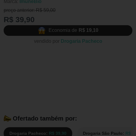
Marca:
ImuneBio
preço anterior: R$ 59,00
R$ 39,90
Economia de
R$ 19,10
vendido por
Drogaria Pacheco
Ofertado também por:
Drogaria Pacheco:
R$ 39,90
Drogaria São Paulo:
R$ 3