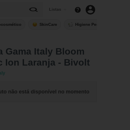
Listas
ocosmético
SkinCare
Higiene Pessoal
Fi
a Gama Italy Bloom
 Ion Laranja - Bivolt
aly
uto não está disponível no momento