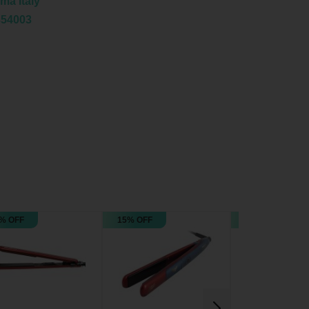
ma Italy
354003
% OFF
15% OFF
31% OFF