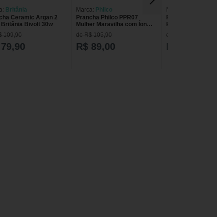
a:
Britânia
Marca:
Philco
Marca:
Philco
cha Ceramic Argan 2
Prancha Philco PPR07
Prancha Ceramic 
Britânia Bivolt 30w
Mulher Maravilha com Íon
Philco PPR08 Pra
Bivolt
Anodizadas 45w - 
$ 109,90
de R$ 105,90
de R$ 159,90
 79,90
R$ 89,00
R$ 109,90