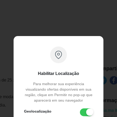
Comparti
Habilitar Localização
ns de 25 x 120mm para um pranchado
Para melhorar sua experiência
visualizando ofertas disponíveis em sua
região, clique em Permitir no pop-up que
 moda e formato slim, este produto é
Informaç
aparecerá em seu navegador
dia.
Marca:
Ga.ma I
Geolocalização