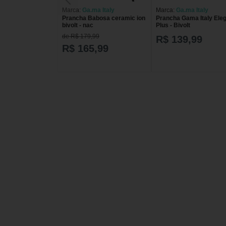
Marca:
Ga.ma Italy
Marca:
Ga.ma Italy
Prancha Babosa ceramic ion
Prancha Gama Italy Ele
bivolt - nac
Plus - Bivolt
de R$ 179,99
R$ 139,99
R$ 165,99