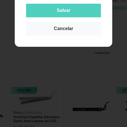
Fabricante:
Ga.
EAN:
7898496
Salvar
Cancelar
Publicidade
15% OFF
27
Marca:
Gama Italy
Prancha Chapinha Alisadora
Gama New Lumina Ion 220C
Bivolt