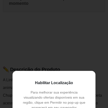
momento
Descrição do Produto
A Linha Safari da Buba traz a alegria e encanto dos
Habilitar Localização
animaizinhos da selva para os bebês. O Prendedor de
Para melhorar sua experiência
Chupeta Safari Girafinha da Buba ajuda manter a chupeta
visualizando ofertas disponíveis em sua
região, clique em Permitir no pop-up que
acessível e limpa para o bebê, evitando que ela caia no
aparecerá em seu navegador