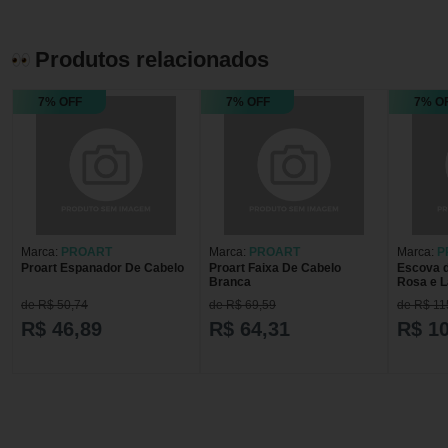
Produtos relacionados
7% OFF
7% OFF
7% O
Marca:
PROART
Marca:
PROART
Marca:
P
Proart Espanador De Cabelo
Proart Faixa De Cabelo
Escova d
Branca
Rosa e L
de R$ 50,74
de R$ 69,59
de R$ 11
R$ 46,89
R$ 64,31
R$ 1