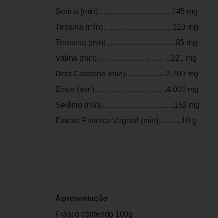
Serina (mín)………………………..145 mg
Tirosina (mín)………………………110 mg
Treonina (mín)………………………85 mg
Valina (mín)………………………..221 mg
Beta Caroteno (mín)…………….2.700 mg
Zinco (mín)……………………….4.000 mg
Selênio (mín)……………………….152 mg
Extrato Proteico Vegetal (mín)………10 g
Apresentação
Frasco contendo 100g