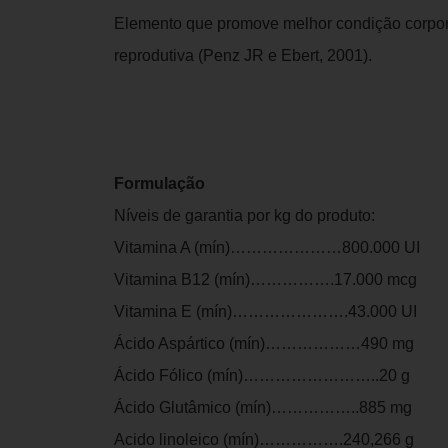
Elemento que promove melhor condição corpor
reprodutiva (Penz JR e Ebert, 2001).
Formulação
Níveis de garantia por kg do produto:
Vitamina A (mín)…………………800.000 UI
Vitamina B12 (mín)…………….17.000 mcg
Vitamina E (mín)………………….43.000 UI
Ácido Aspártico (mín)………………490 mg
Ácido Fólico (mín)……………………..20 g
Ácido Glutâmico (mín)……………..885 mg
Acido linoleico (mín)…………….240,266 g