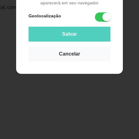
aparecerá em seu navegador
al, consequentemente melhor qualidade
Geolocalização
Salvar
Cancelar