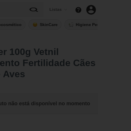
Listas
ocosmético
SkinCare
Higiene Pessoal
Fi
r 100g Vetnil
nto Fertilidade Cães
e Aves
uto não está disponível no momento