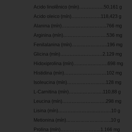
Acido linolênico (mín)…………….50,161 g
Acido oleico (mín)……………….118,423 g
Alanina (mín)………………………..766 mg
Arginina (mín)……………………….536 mg
Fenilalanina (mín)…………………..196 mg
Glicina (mín)………………………2.129 mg
Hidoxiprolina (mín)………………….698 mg
Histidina (mín)………………………102 mg
Isoleucina (mín)…………………….128 mg
L-Carnitina (mín)………………….110,88 g
Leucina (mín)……………………….298 mg
Lisina (mín)…………………………….10 g
Metionina (mín)………………………..10 g
Prolina (mín)……………………..1.166 mg