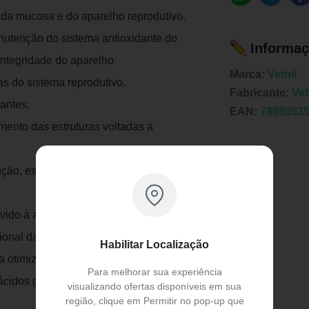
 da mucosa e do aparelho reprodutivo.
utenção do sistema antioxidante do
Informaç
ntegridade do aparelho
Marca:
Vetnil
as do sistema reprodutivo.
Fabricante:
Vet
antes;
EAN:
7898053
mento das estruturas voltadas a
dução, especialmente para os machos;
vido à ação antioxidante;
Publicidade
ional da membrana celular;
Habilitar Localização
a otimização da reprodução.
Para melhorar sua experiência
e ácidos graxos de cadeia longa e média
visualizando ofertas disponíveis em sua
região, clique em Permitir no pop-up que