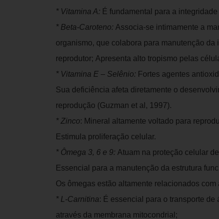
* Vitamina A:
É fundamental para a integridade
* Beta-Caroteno:
Associa-se intimamente a man
organismo, que colabora para manutenção da i
reprodutor; Apresenta alto tropismo pelas célul
* Vitamina E – Selênio:
Fortes agentes antioxid
Sua deficiência afeta diretamente o desenvolvi
reprodução (Guzman et al, 1997).
* Zinco
: Mineral altamente voltado para repro
Estimula proliferação celular.
* Ômega 3, 6 e 9:
Atuam na proteção celular de
Essencial para a manutenção da estrutura func
Os ômegas estão altamente relacionados com 
* L-Carnitina
: É essencial para o transporte d
através da membrana mitocondrial;