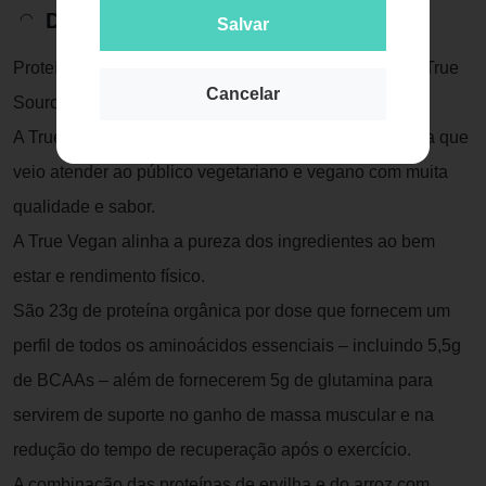
Descrição do Produto
Salvar
Proteína Vegana True Vegan - Doce de Leite - 418g - True
Cancelar
Source
A True Vegan é a proteína isolada do arroz e da ervilha que
veio atender ao público vegetariano e vegano com muita
qualidade e sabor.
A True Vegan alinha a pureza dos ingredientes ao bem
estar e rendimento físico.
São 23g de proteína orgânica por dose que fornecem um
perfil de todos os aminoácidos essenciais – incluindo 5,5g
de BCAAs – além de fornecerem 5g de glutamina para
servirem de suporte no ganho de massa muscular e na
redução do tempo de recuperação após o exercício.
A combinação das proteínas de ervilha e do arroz com