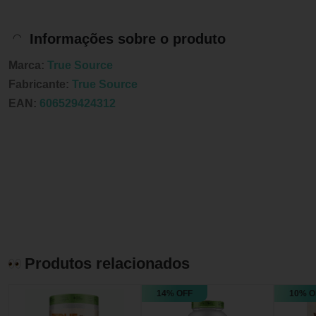
Informações sobre o produto
Marca:
True Source
Fabricante:
True Source
EAN:
606529424312
Produtos relacionados
14% OFF
10% O