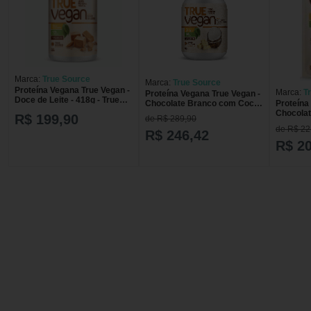
Marca:
True Source
Marca:
True Source
Proteína Vegana True Vegan -
Marca:
T
Proteína Vegana True Vegan -
Doce de Leite - 418g - True
Chocolate Branco com Coco
Proteína
Source
- 837g - True Source
Chocolat
R$ 199,90
de R$ 289,90
Source
de R$ 22
R$ 246,42
R$ 20