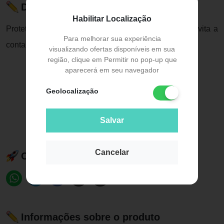
Descrição do Produto
Habilitar Localização
Protetor de Cerdas Needs conserva sua escova e evita a
Para melhorar sua experiência
contaminação por bactérias e fungos
visualizando ofertas disponíveis em sua
região, clique em Permitir no pop-up que
aparecerá em seu navegador
Geolocalização
Salvar
Cancelar
Compartilhe esse produto:
Informações sobre o produto