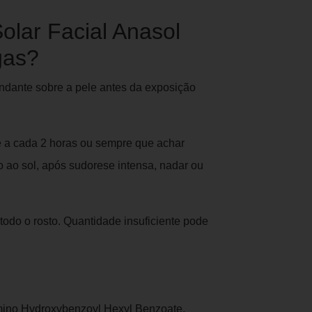
olar Facial Anasol
gas?
ndante sobre a pele antes da exposição
ue a cada 2 horas ou sempre que achar
o ao sol, após sudorese intensa, nadar ou
odo o rosto. Quantidade insuficiente pode
mino Hydroxybenzoyl Hexyl Benzoate,