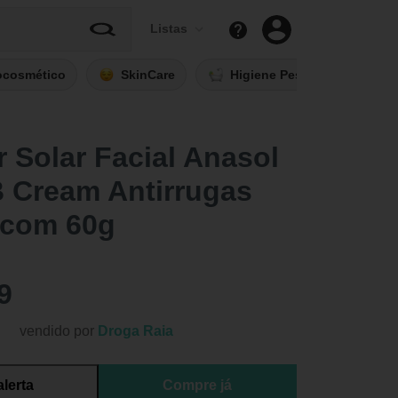
Listas
ocosmético
SkinCare
Higiene Pessoal
Fi
r Solar Facial Anasol
 Cream Antirrugas
 com 60g
9
vendido por
Droga Raia
alerta
Compre já