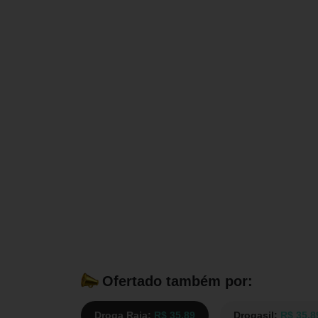
Ofertado também por:
Droga Raia:
R$ 35,89
Drogasil:
R$ 35,8