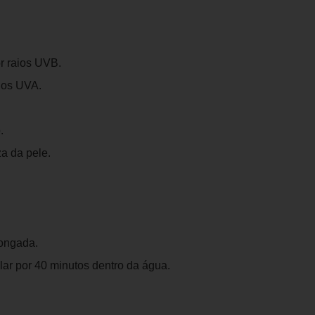
r raios UVB.
ios UVA.
.
za da pele.
longada.
lar por 40 minutos dentro da água.