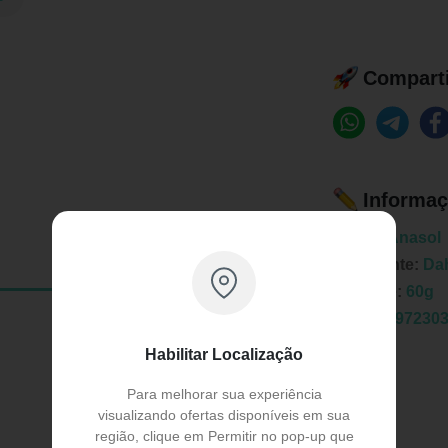
Comparti
Informaç
Marca:
Anasol
Fabricante:
Da
Unidade:
60g
EAN:
7897230
Habilitar Localização
Para melhorar sua experiência
visualizando ofertas disponíveis em sua
região, clique em Permitir no pop-up que