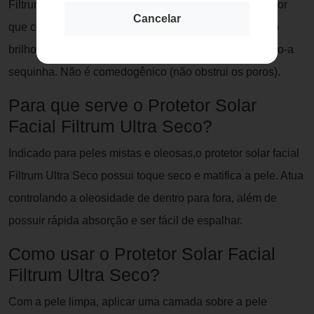
Filtrum Ultra Seco conta como complexo sebo regulador
Cancelar
que controla a oleosidade. Sua textura em gel, reduz o
brilho do rosto e promove efeito mate na pele, deixando-a
sequinha. Não é comedogênico (não obstrui os poros).
Para que serve o Protetor Solar
Facial Filtrum Ultra Seco?
Indicado para peles mistas e oleosas,o protetor solar facial
Filtrum Ultra Seco possui toque seco e matifica a pele. Atua
controlando a oleosidade de dentro para fora, além de
possuir rápida absorção e ser fácil de espalhar.
Como usar o Protetor Solar Facial
Filtrum Ultra Seco?
Com a pele limpa, aplicar uma camada sobre a pele