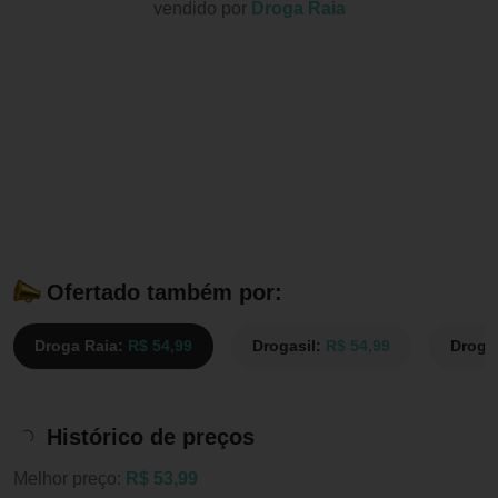
vendido por
Droga Raia
Ofertado também por:
Droga Raia:
R$ 54,99
Drogasil:
R$ 54,99
Droga
Histórico de preços
Melhor preço:
R$ 53,99