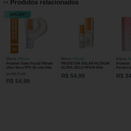
Produtos relacionados
29% OFF
Marca:
Filtrum
Marca:
Filtrum
Marca:
N
Protetor Solar Facial Filtrum
PROTETOR SOLAR FILTRUM
Protetor
Ultra Seco FPS 30 com 60g
ULTRA SECO FPS30 60G
Facial c
de R$ 77,99
R$ 54,99
R$ 34
R$ 54,99