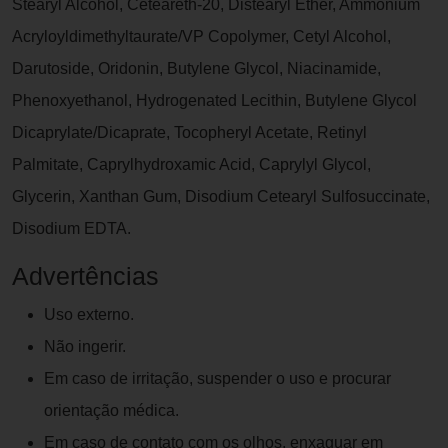
Stearyl Alcohol, Ceteareth-20, Distearyl Ether, Ammonium
Acryloyldimethyltaurate/VP Copolymer, Cetyl Alcohol,
Darutoside, Oridonin, Butylene Glycol, Niacinamide,
Phenoxyethanol, Hydrogenated Lecithin, Butylene Glycol
Dicaprylate/Dicaprate, Tocopheryl Acetate, Retinyl
Palmitate, Caprylhydroxamic Acid, Caprylyl Glycol,
Glycerin, Xanthan Gum, Disodium Cetearyl Sulfosuccinate,
Disodium EDTA.
Advertências
Uso externo.
Não ingerir.
Em caso de irritação, suspender o uso e procurar
orientação médica.
Em caso de contato com os olhos, enxaguar em