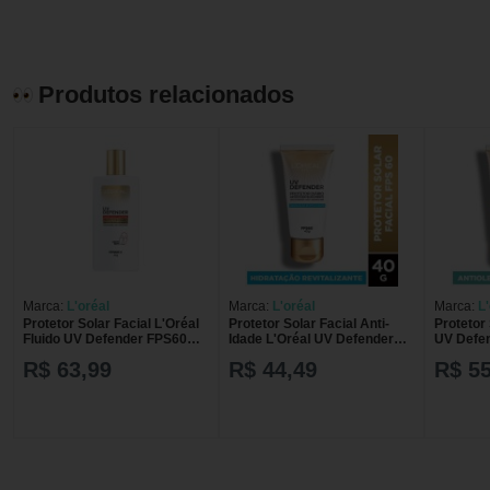
Produtos relacionados
Marca:
L'oréal
Marca:
L'oréal
Marca:
L
Protetor Solar Facial L'Oréal
Protetor Solar Facial Anti-
Protetor 
Fluido UV Defender FPS60
Idade L'Oréal UV Defender
UV Defen
com 40g
FPS 60 com 40g
Cor Esc
R$ 63,99
R$ 44,49
R$ 55