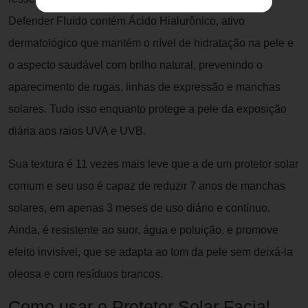
Defender Fluido contém Ácido Hialurônico, ativo
dermatológico que mantém o nível de hidratação na pele e
o aspecto saudável com brilho natural, prevenindo o
aparecimento de rugas, linhas de expressão e manchas
solares. Tudo isso enquanto protege a pele da exposição
diária aos raios UVA e UVB.
Sua textura é 11 vezes mais leve que a de um protetor solar
comum e seu uso é capaz de reduzir 7 anos de manchas
solares, em apenas 3 meses de uso diário e contínuo.
Ainda, é resistente ao suor, água e poluição, e promove
efeito invisível, que se adapta ao tom da pele sem deixá-la
oleosa e com resíduos brancos.
Como usar o Protetor Solar Facial