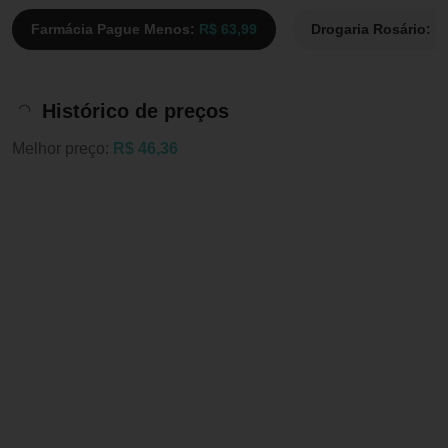
Farmácia Pague Menos:
R$ 63,99
Drogaria Rosário:
R
Histórico de preços
Melhor preço:
R$ 46,36