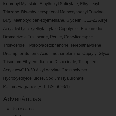
Isopropyl Myristate, Ethylhexyl Salicylate, Ethylhexyl
Triazone, Bis-ethylhexyphenol Methoxyphenyl Triazine,
Butyl Methoxydiben-zoylmethane, Glycerin, C12-22 Alkyl
Acrylate/Hydroxyethylacrylate Copolymer, Propanediol,
Drometrizole Trisiloxane, Perlite, Caprylicqcapric
Triglyceride, Hydroxyacetophenone, Terephthalydene
Dicamphor Sulfonic Acid, Triethanolamine, Caprylyl Glycol,
Trisodium Ethylenediamine Disuccinate, Tocopherol,
Acrylates/C10-30 Alkyl Acrylate Crosspolymer,
Hydroxyethylcellulose, Sodium Hyaluronate,
Parfum/Fragrance (F.I.L. B266698/1).
Advertências
Uso externo.