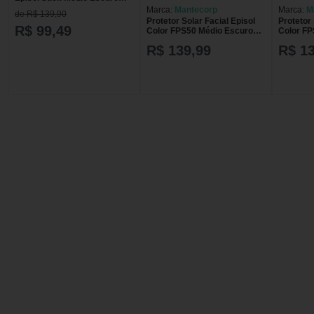
Fps50 18g 18 g
Marca:
Mantecorp
Marca:
M
de R$ 139,90
Protetor Solar Facial Episol
Protetor 
R$ 99,49
Color FPS50 Médio Escuro
Color FP
Stick 16g
R$ 139,99
R$ 1