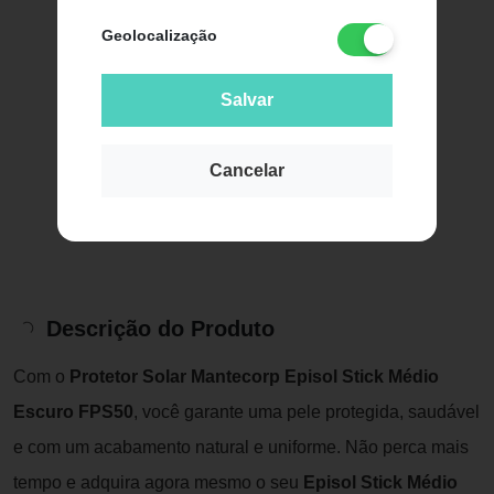
Geolocalização
Salvar
Cancelar
Descrição do Produto
Com o
Protetor Solar Mantecorp Episol Stick Médio
Escuro FPS50
, você garante uma pele protegida, saudável
e com um acabamento natural e uniforme. Não perca mais
tempo e adquira agora mesmo o seu
Episol Stick Médio