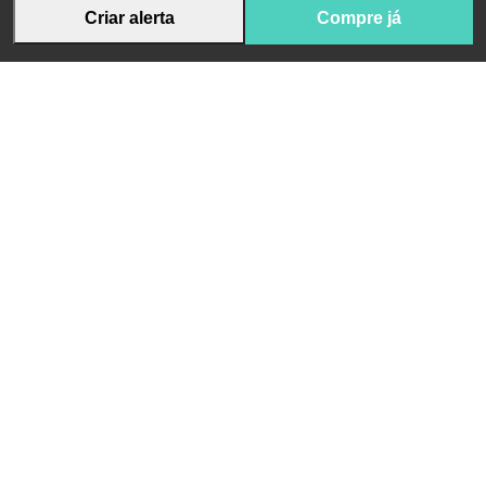
Criar alerta
Compre já
Receba novidades da App Pharma e conteúdo