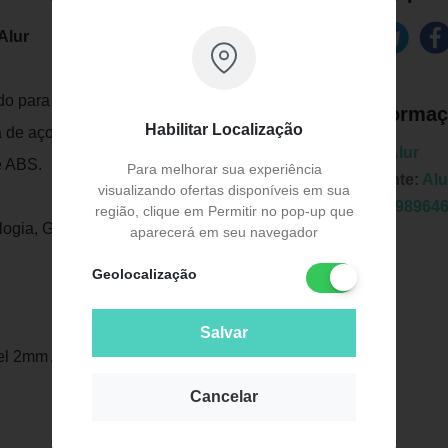
Alur
do para remoção de amostra de pele
Informaç
Habilitar Localização
 de aço inox cirúrgico, com bisel
Marca:
Alur
e ABS.
Para melhorar sua experiência
Fabricante:
Alu
visualizando ofertas disponíveis em sua
EAN:
7898964
região, clique em Permitir no pop-up que
logia, Ginecologia, Podologia e Medicina
aparecerá em seu navegador
Geolocalização
Salvar
el 2mm Alur
Publicidade
Cancelar