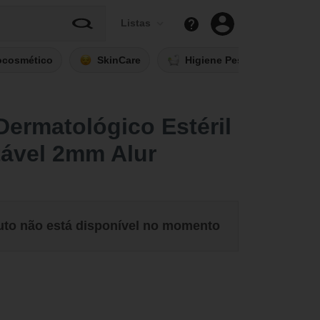
Listas
ocosmético
SkinCare
Higiene Pessoal
Fi
ermatológico Estéril
tável 2mm Alur
uto não está disponível no momento