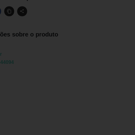
ões sobre o produto
r
644094