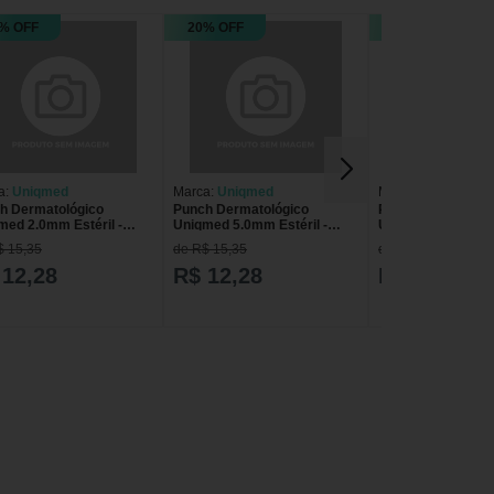
% OFF
20% OFF
20% OFF
a:
Uniqmed
Marca:
Uniqmed
Marca:
Uniqmed
h Dermatológico
Punch Dermatológico
Punch Dermatológ
med 2.0mm Estéril -
Uniqmed 5.0mm Estéril -
Uniqmed 8.0mm Est
ade
unidade
unidade
$ 15,35
de R$ 15,35
de R$ 15,35
 12,28
R$ 12,28
R$ 12,28