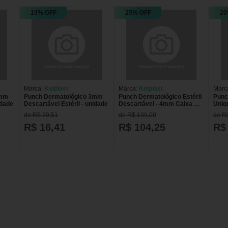
19% OFF
25% OFF
20
Marca:
Kolplast
Marca:
Kolplast
Marc
4mm
Punch Dermatológico 3mm
Punch Dermatológico Estéril
Punc
idade
Descartável Estéril - unidade
Descartável - 4mm Caixa C/5
Uniq
Unid
unid
de R$ 20,51
de R$ 139,00
de R
R$ 16,41
R$ 104,25
R$