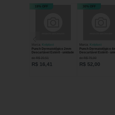
19% OFF
30% OFF
Marca:
Kolplast
Marca:
Kolplast
Punch Dermatológico 2mm
Punch Dermatológico 
Descartável Estéril - unidade
Descartável Estéril - un
de R$ 20,51
de R$ 75,00
R$ 16,41
R$ 52,00