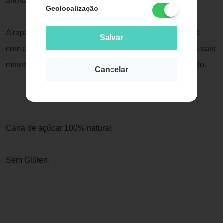
artesanalmente, sem conservantes ou colorantes.
Geolocalização
A rapadura tem um gosto próprio tipicamente brasileiro,
Salvar
com alto valor nutritivo, contendo quase 10 vezes mais sais
minerais do que os presentes no açúcar branco refinado.
Cancelar
Cana de açúcar 100% natural.
Sem Glúten.