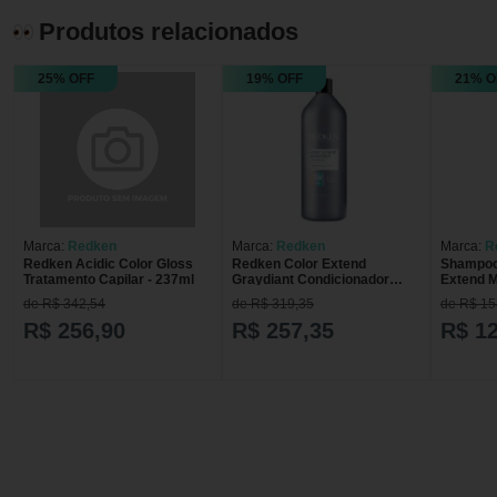
Produtos relacionados
25% OFF
19% OFF
21% O
Marca:
Redken
Marca:
Redken
Marca:
R
Redken Acidic Color Gloss
Redken Color Extend
Shampoo
Tratamento Capilar - 237ml
Graydiant Condicionador
Extend M
1000ml
de R$ 342,54
de R$ 319,35
de R$ 15
R$ 256,90
R$ 257,35
R$ 1