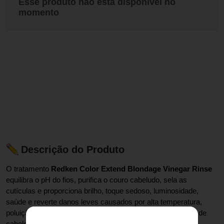
Esse produto não está disponível no
momento
Descrição do Produto
O tratamento 
Redken Color Extend Blondage Vinegar Rinse
equilibra o pH do fios, purifica o couro cabeludo, sela as 
cutículas e proporciona brilho, toque sedoso, luminosidade, 
saúde e reverte danos leves causados por alta temperatura, 
poluição e clima. Além disso, é perfeito para todos os tipos de 