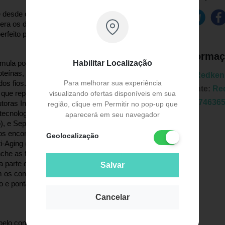
 desde o interior da fibra capilar, condiciona, 
a os danos, fortalece, reforça a cutícula e 
perfeito para cabelos danificados e frágeis. 
Informaç
Habilitar Localização
 possui uma fórmula poderosa e conta com ação de 
ínas, fortalece a estrutura capilar interna, 
Marca:
Redken
Para melhorar sua experiência
os fios. 
FC Complexo Fortalecedor - 
Fabricante:
Re
visualizando ofertas disponíveis em sua
 que repara a estrutura dos cabelo danificado 
EAN:
3474636
toras Interlock. Além disso, forma um filme 
região, clique em Permitir no pop-up que
tecnologia com Proteína da Soja (reforça a 
aparecerá em seu navegador
), e Sepicap (trata e renova as pontas). O 
s encontrado principalmente em produtos 
Geolocalização
-Aging (que combate e previne o 
he as fissuras da fibra capilar. O RCT é um 
parte do fio, raiz, comprimento e pontas. O 
Salvar
m os componentes no fio. O RCT tem 
Publicidade
 e pontas a proteína exata que o cabelo 
Cancelar
belo condicionado, desembaraçado, forte, 