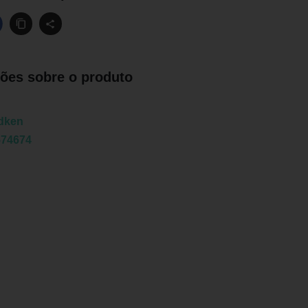
ões sobre o produto
dken
574674