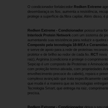
O condicionador fortalecedor 
Redken Extreme
 age
desembaraça os fios, aumenta a resistência, recuper
protege a superfície da fibra capilar. Além disso, é 
Redken Extreme - Condicionador
Interlock Protein Network
 com um sistema de prote
aumentando sua resistência para reduzir a quebra d
Composto pela tecnologia 18-MEA e Ceramidas
e serve de apoio para a rede de proteínas reconstru
protetor e de brilho ao redor de cada fio. 
RCT
 nova 
raiz), Arginina (condiciona e protege o comprimento
Sepicap é um composto de Proteínas e Aminoácido
com proteção termo-ativada, com propriedades Anti
envelhecimento precoce do cabelo), repara e preenc
complexo avançado que trata especificamente cada 
que muda é a maneira que as tecnologias entrega
Tecnologia Smart, que entrega na raiz, comprimento
precisa.
Redken Extreme - Condicionador
 deixa o seu ca