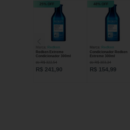
25% OFF
48% OFF
Marca:
Redken
Marca:
Redken
Redken Extreme
Condicionador Redken
Condicionador 300ml
Extreme 300ml
de R$ 322,54
de R$ 303,34
R$ 241,90
R$ 154,99