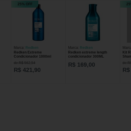
25% OFF
25
Marca:
Redken
Marca:
Redken
Marc
Redken Extreme
Redken extreme length
Kit 
Condicionador 1000ml
condicionador 300ML
Sham
Litro
de R$ 562,54
de R
R$ 169,00
R$ 421,90
R$