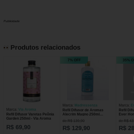
Publicidade
Produtos relacionados
7% OFF
35% O
Marca:
Madressenza
Marca:
E
Marca:
Via Aroma
Refil Difusor de Aromas
Refil Di
Alecrim Magno 250ml
Ever Hom
Refil Difusor Varetas Peônia
Madressenza
Garden 250ml - Via Aroma
de R$ 139,90
de R$ 43
R$ 69,90
R$ 129,90
R$ 28