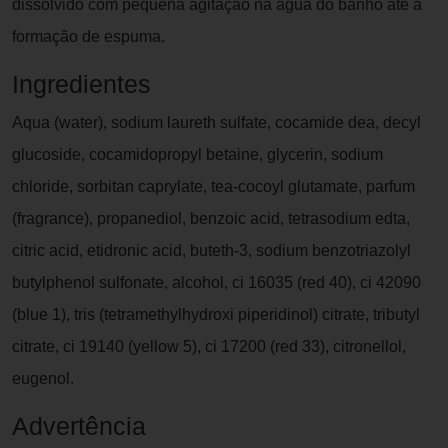
dissolvido com pequena agitação na água do banho até a
formação de espuma.
Ingredientes
Aqua (water), sodium laureth sulfate, cocamide dea, decyl
glucoside, cocamidopropyl betaine, glycerin, sodium
chloride, sorbitan caprylate, tea-cocoyl glutamate, parfum
(fragrance), propanediol, benzoic acid, tetrasodium edta,
citric acid, etidronic acid, buteth-3, sodium benzotriazolyl
butylphenol sulfonate, alcohol, ci 16035 (red 40), ci 42090
(blue 1), tris (tetramethylhydroxi piperidinol) citrate, tributyl
citrate, ci 19140 (yellow 5), ci 17200 (red 33), citronellol,
eugenol.
Advertência