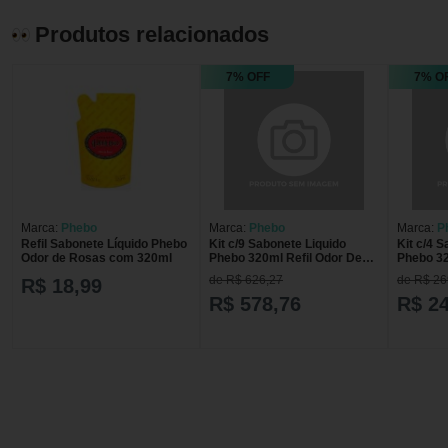
Produtos relacionados
7% OFF
7% O
Marca:
Phebo
Marca:
Phebo
Marca:
P
Refil Sabonete Líquido Phebo
Kit c/9 Sabonete Liquido
Kit c/4 
Odor de Rosas com 320ml
Phebo 320ml Refil Odor De
Phebo 32
Rosas
Rosas
de R$ 626,27
de R$ 26
R$ 18,99
R$ 578,76
R$ 2