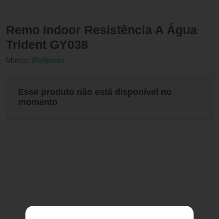
Remo Indoor Resistência A Água
Trident GY038
Marca:
Wellness
Esse produto não está disponível no
momento