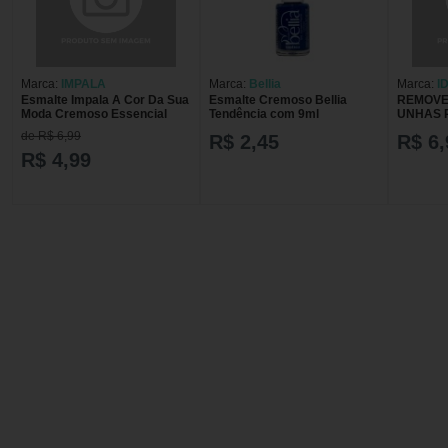
Marca:
IMPALA
Marca:
Bellia
Marca:
I
Esmalte Impala A Cor Da Sua
Esmalte Cremoso Bellia
REMOVE
IND COM
Moda Cremoso Essencial
Tendência com 9ml
UNHAS 
de R$ 6,99
R$ 2,45
R$ 6,
R$ 4,99