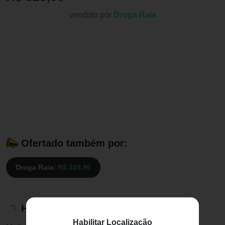
vendido por
Droga Raia
Ofertado também por:
Droga Raia:
R$ 329,90
Histórico de preços
Habilitar Localização