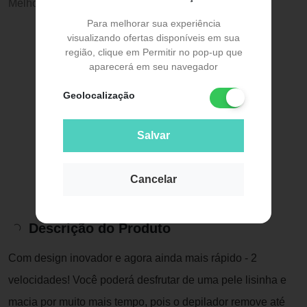
Melhor preço:
R$ 234,00
Para melhorar sua experiência
visualizando ofertas disponíveis em sua
região, clique em Permitir no pop-up que
aparecerá em seu navegador
Geolocalização
Salvar
Cancelar
Descrição do Produto
Com design inovador e agora ainda mais rápido - 2
velocidades! Você poderá desfrutar de uma pele lisinha e
macia por muito mais tempo, pois o depilador remove até