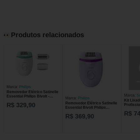
Produtos relacionados
Marca:
Philips
Removedor Elétrico Satinelle
Marca:
S
Essential Philips Bivolt -
Marca:
Philips
Kit Lixad
BRE245/00
Removedor Elétrico Satinelle
R$ 329,90
Profissio
Essential Bivolt Philips
Removedo
BRE275/00 - Roxo
R$ 74
Esfoliad
R$ 369,90