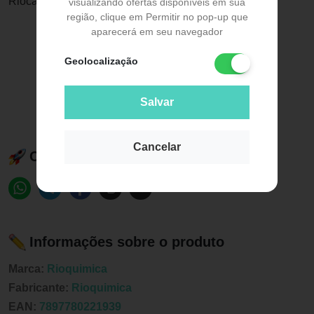
Riocare Foam 225ml - Rioquímic
visualizando ofertas disponíveis em sua
região, clique em Permitir no pop-up que
aparecerá em seu navegador
Geolocalização
Salvar
Cancelar
Compartilhe esse produto:
Informações sobre o produto
Marca:
Rioquimica
Fabricante:
Rioquimica
EAN:
7897780221939