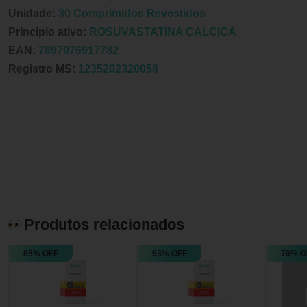
Unidade:
30 Comprimidos Revestidos
Principio ativo:
ROSUVASTATINA CALCICA
EAN:
7897076917782
Registro MS:
1235202320058
Produtos relacionados
85% OFF
93% OFF
70% O