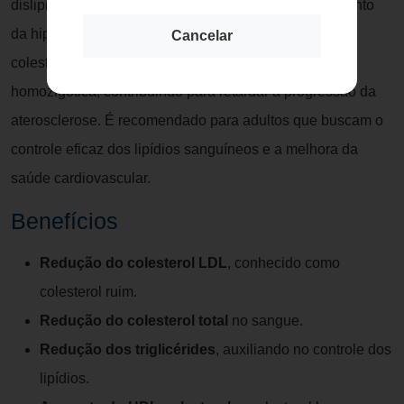
dislipidemia mista. Também é indicado para o tratamento
da hipertrigliceridemia isolada e para a redução do
Cancelar
colesterol em casos de hipercolesterolemia familiar
homozigótica, contribuindo para retardar a progressão da
aterosclerose. É recomendado para adultos que buscam o
controle eficaz dos lipídios sanguíneos e a melhora da
saúde cardiovascular.
Benefícios
Redução do colesterol LDL
, conhecido como
colesterol ruim.
Redução do colesterol total
no sangue.
Redução dos triglicérides
, auxiliando no controle dos
lipídios.