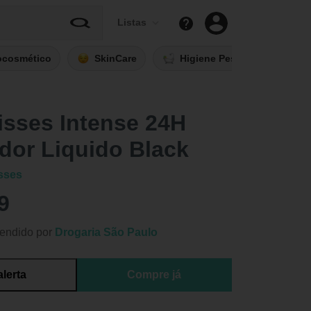
Listas
ocosmético
SkinCare
Higiene Pessoal
Fi
isses Intense 24H
dor Liquido Black
sses
9
endido por
Drogaria São Paulo
alerta
Compre já