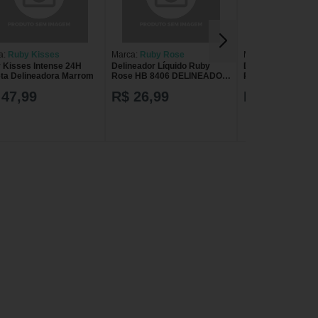
a:
Ruby Kisses
Marca:
Ruby Rose
Marca:
Ruby Rose
 Kisses Intense 24H
Delineador Líquido Ruby
Delineador Líquido
ta Delineadora Marrom
Rose HB 8406 DELINEADOR
Ruby Rose 5,85
LIQ RUBY ROSE HB 8406
 47,99
R$ 26,99
R$ 20,49