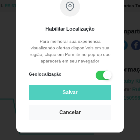
l:
R$ 61,00
Drogaria Rosário:
R$ 61,00
Drogarias T
Habilitar Localização
Comparti
Para melhorar sua experiência
visualizando ofertas disponíveis em sua
região, clique em Permitir no pop-up que
aparecerá em seu navegador
Informaç
Geolocalização
Marca:
Ruby K
Fabricante:
Ru
Salvar
EAN:
7315099
Cancelar